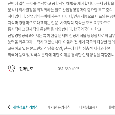
전반에 걸친 문제를 분석하고 공학적인 해법을 제시합니다. 문제 상황을
분석해 의사결정을 최적화하는 일도 산업경영공학의 중요한 목표 중의
하나입니다. 산업경영공학에서는 빅데이터/인공지능으로 대표되는 공
지식과 경영학으로 대표되는 인문·사회학적 지식을 모두 요구하므로
통시적이고 전체적인 통찰력을 배양합니다. 한국외국어대학교
산업경영공학과에서는 특히 현실 문제에 전공지식을 응용함으로써 실
능력을 키우고자 노력하고 있습니다. 아울러 전 세계 각국의 다양한 언
교육하고 있는 본교만의 장점을 살려, 전공에 대한 심층적 지식과 함께
외국어 능력 및 각국의 문화에 대한 이해를 겸비한 인재 양성을 지향합니
전화번호
031-330-4093
 맵
개인정보처리방침
게시판 운영세칙
대학정보공시
대학