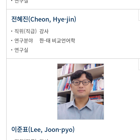
연구실
전혜진(Cheon, Hye-jin)
직위(직급)
강사
연구분야
한-태 비교언어학
연구실
이준표(Lee, Joon-pyo)