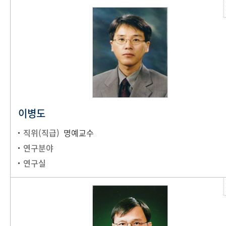
이병도
직위(직급)
명예교수
연구분야
연구실