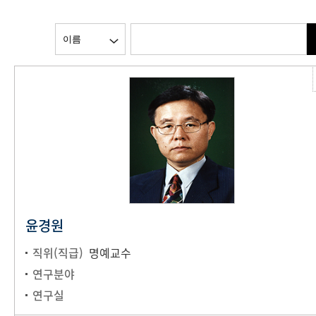
윤경원
직위(직급)
명예교수
연구분야
연구실