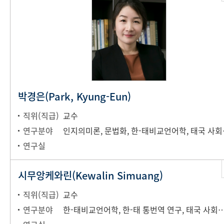
박경은(Park, Kyung-Eun)
직위(직급)
교수
연구분야
인지의미론, 문법화, 
연구실
시무앙케와린(Kewalin Simuang)
직위(직급)
교수
연구분야
한-태비교언어학, 한-태 통번역 연구, 태국 사회문화 