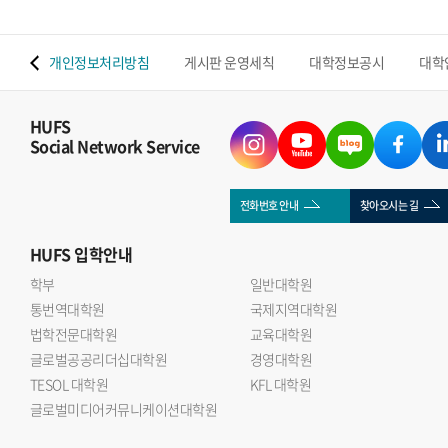
 맵
개인정보처리방침
게시판 운영세칙
대학정보공시
대학
HUFS
Social Network Service
전화번호 안내
찾아오시는 길
HUFS
입학안내
학부
일반대학원
통번역대학원
국제지역대학원
법학전문대학원
교육대학원
글로벌공공리더십대학원
경영대학원
TESOL 대학원
KFL 대학원
글로벌미디어커뮤니케이션대학원