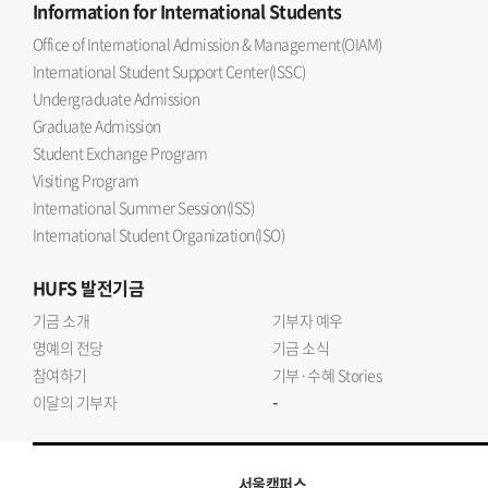
Information
for International Students
Office of International Admission & Management(OIAM)
International Student Support Center(ISSC)
Undergraduate Admission
Graduate Admission
Student Exchange Program
Visiting Program
International Summer Session(ISS)
International Student Organization(ISO)
HUFS
발전기금
기금 소개
기부자 예우
명예의 전당
기금 소식
참여하기
기부·수혜 Stories
-
이달의 기부자
서울캠퍼스