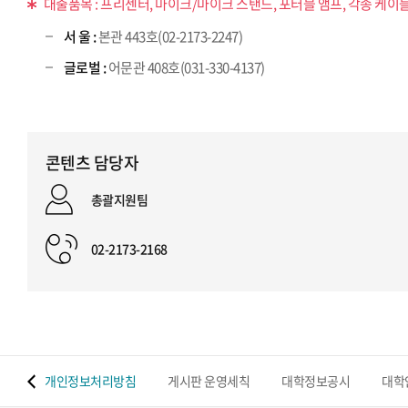
대출품목 : 프리젠터, 마이크/마이크 스탠드, 포터블 앰프, 각종 케이블
서 울 :
본관 443호(02-2173-2247)
글로벌 :
어문관 408호(031-330-4137)
콘텐츠 담당자
총괄지원팀
02-2173-2168
 맵
개인정보처리방침
게시판 운영세칙
대학정보공시
대학