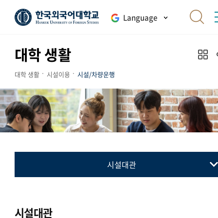
Language
대학 생활
대학 생활
시설이용
시설/차량운행
시설대관
시설대관
캠퍼스교통안내
시설대관