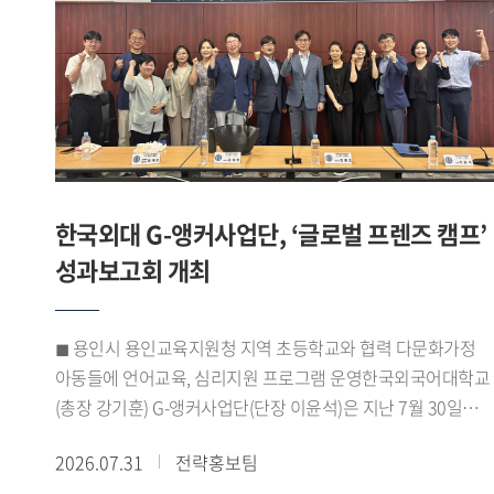
바란다 고 밝혔다.
학사장 송예림(宋藝林)) ▲세계민속박물관장 김원명(金元明)
▲경기RISE사업부단장 전병환(全炳煥) ▲일본연구소장
이창민(李昌玟) ▲철학문화연구소장 김원명(金元明) ▲
외국문학연구소장 홍재웅(洪在雄) ▲언어연구소장 고태진
(高兌鎭) ▲외국인자유전공학부 준비위원장 박진경(朴眞慶)
(2026년 9월 1일 자)▲송도캠퍼스운영본부 부본부장 겸
글로벌바이오 비즈니스융합학부 준비위원장 고동우(高東佑)
▲미네르바대학 기초교육센터장(서울, 글로벌) 이기원(李氣遠
한국외대 G-앵커사업단, ‘글로벌 프렌즈 캠프’
▲동유럽발칸연구소장 김상헌(金相憲) ▲중남미연구소장
성과보고회 개최
임소라(林소라)
◼ 용인시 용인교육지원청 지역 초등학교와 협력 다문화가정
아동들에 언어교육, 심리지원 프로그램 운영한국외국어대학교
(총장 강기훈) G-앵커사업단(단장 이윤석)은 지난 7월 30일
글로벌캠퍼스 백년관에서 컨소시엄대학인 칼빈대학교와 공동
2026.07.31
전략홍보팀
운영한 다문화가정 아동 지원 프로그램 '글로벌 프렌즈 캠프'