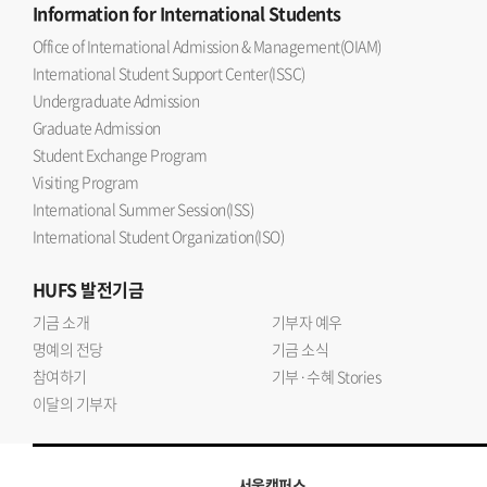
목표로 산학협력 네트워크를 지속적으로 확대하고 있으며,
Information
for International Students
앞으로도 지역 기업과의 협력을 통해 실무 중심 교육과
Office of International Admission & Management(OIAM)
공동연구를 활성화해 나갈 계획이다.
International Student Support Center(ISSC)
Undergraduate Admission
Graduate Admission
Student Exchange Program
Visiting Program
International Summer Session(ISS)
International Student Organization(ISO)
HUFS
발전기금
기금 소개
기부자 예우
명예의 전당
기금 소식
참여하기
기부·수혜 Stories
이달의 기부자
서울캠퍼스