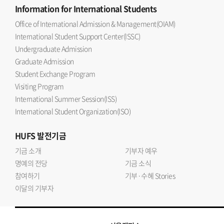
Information
for International Students
Office of International Admission & Management(OIAM)
International Student Support Center(ISSC)
Undergraduate Admission
Graduate Admission
Student Exchange Program
Visiting Program
International Summer Session(ISS)
International Student Organization(ISO)
HUFS
발전기금
기금 소개
기부자 예우
명예의 전당
기금 소식
참여하기
기부·수혜 Stories
이달의 기부자