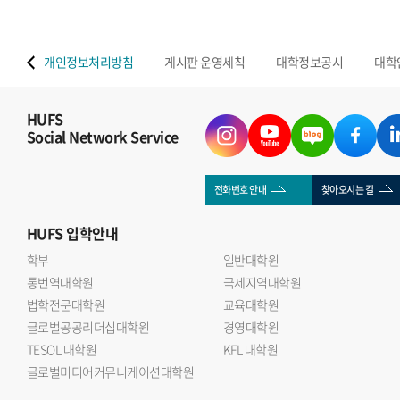
 맵
개인정보처리방침
게시판 운영세칙
대학정보공시
대학
HUFS
Social Network Service
전화번호 안내
찾아오시는 길
HUFS
입학안내
학부
일반대학원
통번역대학원
국제지역대학원
법학전문대학원
교육대학원
글로벌공공리더십대학원
경영대학원
TESOL 대학원
KFL 대학원
글로벌미디어커뮤니케이션대학원