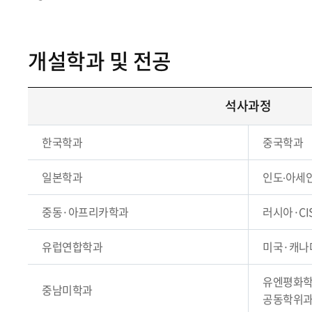
개설학과 및 전공
석사과정
한국학과
중국학과
일본학과
인도∙아세
중동·아프리카학과
러시아·CI
유럽연합학과
미국·캐나
유엔평화학
중남미학과
공동학위과