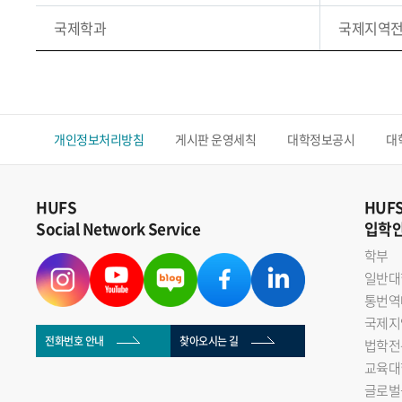
국제학과
국제지역
개인정보처리방침
게시판 운영세칙
대학정보공시
대
HUFS
HUF
Social Network Service
입학
학부
일반대
통번역
국제지
전화번호 안내
찾아오시는 길
법학전
교육대
글로벌