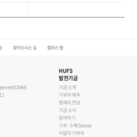
청
찾아오시는 길
캠퍼스 맵
HUFS
발전기금
nagement(OIAM)
기금 소개
C)
기부자 예우
명예의 전당
기금 소식
참여하기
기부·수혜 Stories
이달의 기부자