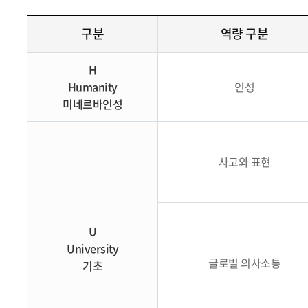
구분
역량 구분
H
Humanity
인성
미네르바인성
사고와 표현
U
University
글로벌 의사소통
기초