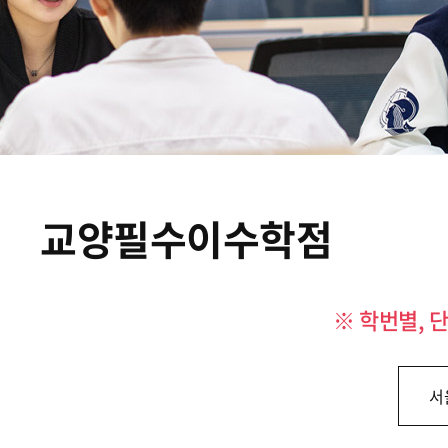
교양필수이수학점
※ 학번별, 
서