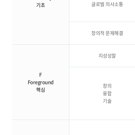
글로벌 의사소통
기초
창의적 문제해결
지성성찰
F
Foreground
창의
핵심
융합
기술