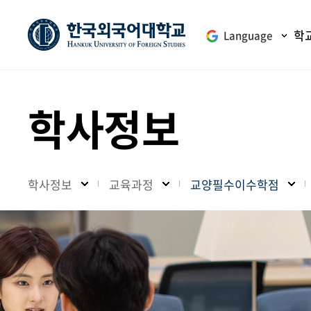
학
Language
학사정보
학사정보
교육과정
교양필수이수학점