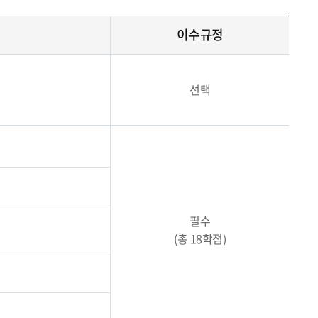
이수규정
선택
필수
(총 18학점)