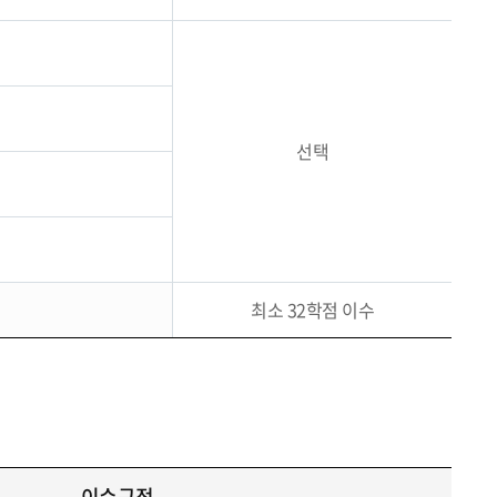
선택
최소 32학점 이수
이수규정