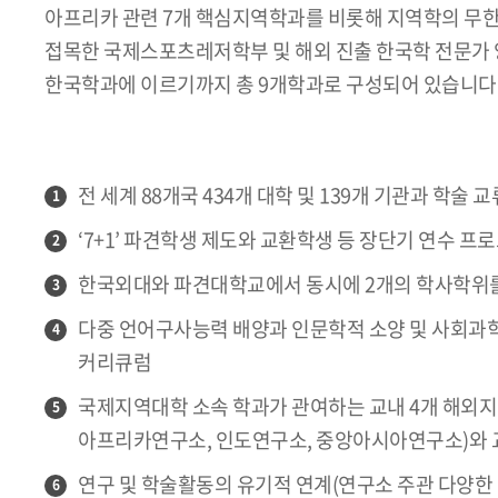
아프리카 관련 7개 핵심지역학과를 비롯해 지역학의 무
접목한 국제스포츠레저학부 및 해외 진출 한국학 전문가
한국학과에 이르기까지 총 9개학과로 구성되어 있습니다
전 세계 88개국 434개 대학 및 139개 기관과 학술 
1
‘7+1’ 파견학생 제도와 교환학생 등 장단기 연수 프
2
한국외대와 파견대학교에서 동시에 2개의 학사학위를 
3
다중 언어구사능력 배양과 인문학적 소양 및 사회과
4
커리큐럼
국제지역대학 소속 학과가 관여하는 교내 4개 해외
5
아프리카연구소, 인도연구소, 중앙아시아연구소)와 
연구 및 학술활동의 유기적 연계(연구소 주관 다양한 
6