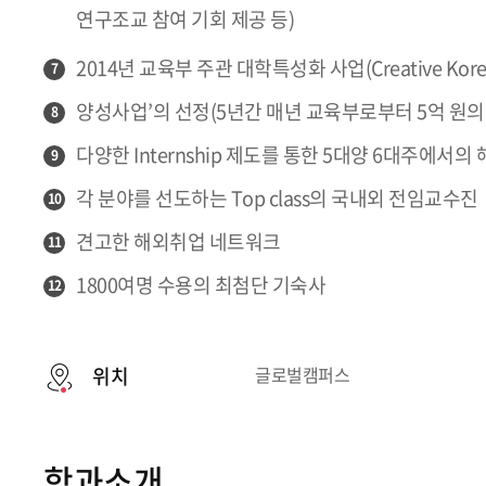
연구조교 참여 기회 제공 등)
2014년 교육부 주관 대학특성화 사업(Creative K
7
양성사업’의 선정(5년간 매년 교육부로부터 5억 원의
8
다양한 Internship 제도를 통한 5대양 6대주에서
9
각 분야를 선도하는 Top class의 국내외 전임교수진
10
견고한 해외취업 네트워크
11
1800여명 수용의 최첨단 기숙사
12
위치
글로벌캠퍼스
학과소개