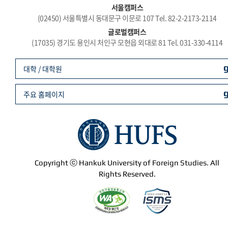
서울캠퍼스
(02450) 서울특별시 동대문구 이문로 107 Tel. 82-2-2173-2114
글로벌캠퍼스
(17035) 경기도 용인시 처인구 모현읍 외대로 81 Tel. 031-330-4114
대학 / 대학원
주요 홈페이지
Copyright ⓒ Hankuk University of Foreign Studies. All
Rights Reserved.