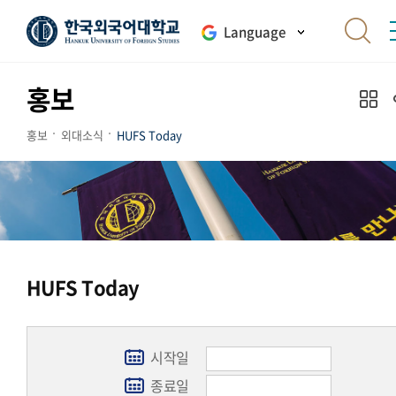
Language
홍보
홍보
외대소식
HUFS Today
HUFS Today
시작일
종료일