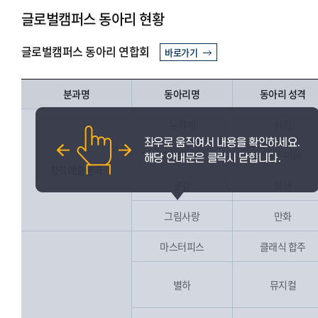
글로벌캠퍼스 동아리 현황
글로벌캠퍼스 동아리 연합회
바로가기
분과명
동아리명
동아리 성격
누리예
사진
하얀공간
순수 미술
창작예술분과
옷감
패션
그림사랑
만화
마스터피스
클래식 합주
별하
뮤지컬