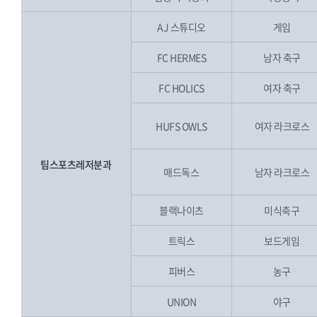
AJ 스튜디오
게임
FC HERMES
남자 축구
FC HOLICS
여자 축구
HUFS OWLS
여자 라크로스
팀스포츠레저분과
매드독스
남자 라크로스
블랙나이츠
미식축구
트릭스
보드게임
피버스
농구
UNION
야구