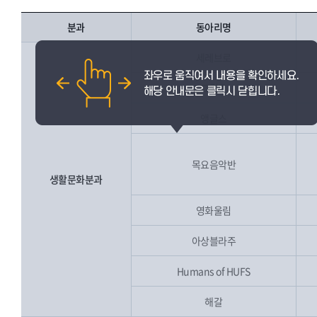
분과
동아리명
세레브로
그림촌
앵글스
목요음악반
생활문화분과
영화울림
아상블라주
Humans of HUFS
해갈