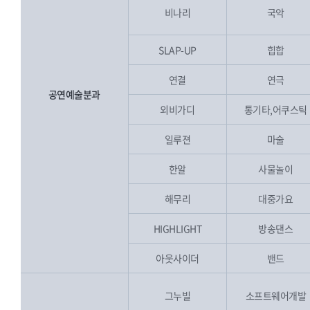
비나리
국악
SLAP-UP
힙합
연결
연극
공연예술분과
외비가디
통기타,어쿠스틱
일루젼
마술
한알
사물놀이
해무리
대중가요
HIGHLIGHT
방송댄스
아웃사이더
밴드
그누빌
소프트웨어개발