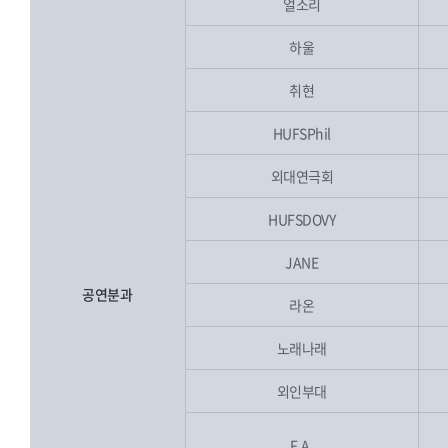
얼소리
하울
취현
HUFSPhil
외대연극회
HUFSDOVY
JANE
공연분과
라온
노래나래
외인부대
F.A.