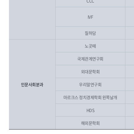
CCC
IVF
칠하담
노곳떼
국제관계연구회
외대문학회
인문사회분과
우리말연구회
마르크스 정치경제학회 왼쪽날개
HDS
해외문학회