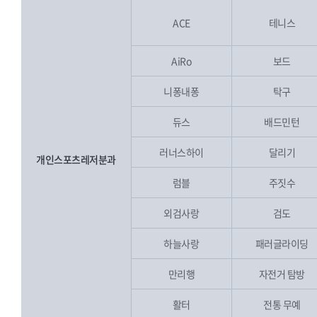
ACE
테니스
AiRo
보드
니퐁내퐁
탁구
듀스
배드민턴
러너스하이
달리기
개인스포츠레저분과
럼블
주짓수
외검사랑
검도
하늘사랑
패러글라이딩
만리행
자전거 탐방
활터
전통 무예