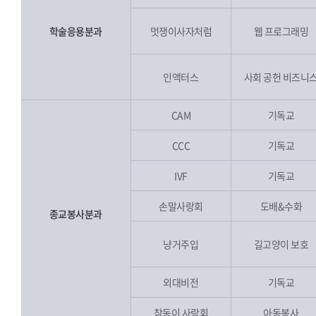
학술응용분과
멋쟁이사자처럼
웹 프로그래밍
인액터스
사회 공헌 비즈니
CAM
기독교
CCC
기독교
IVF
기독교
손말사랑회
도배&수화
종교봉사분과
냥거주입
길고양이 보호
외대비전
기독교
참동이 사랑회
아동봉사