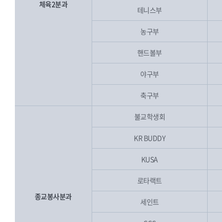
체육2분과
테니스부
농구부
핸드볼부
야구부
축구부
불교학생회
KR BUDDY
KUSA
로타랙트
종교봉사분과
세인트