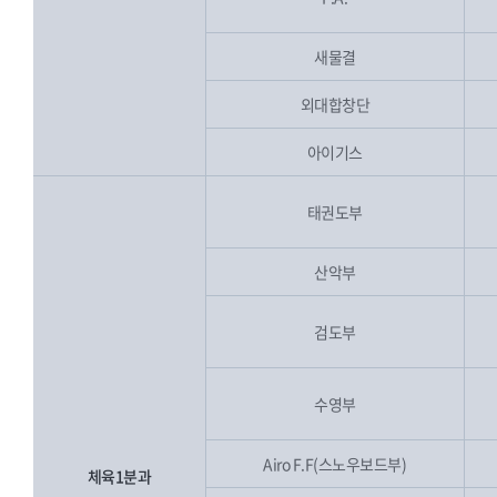
새물결
외대합창단
아이기스
태권도부
산악부
검도부
수영부
Airo F.F(스노우보드부)
체육1분과